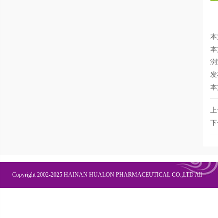
本
本
浏
发
本
上
下
Copyright 2002-2025 HAINAN HUALON PHARMACEUTICAL CO.,LTD All
Right Recesved
联系我们
企业邮箱
OA办公
皇隆商学院