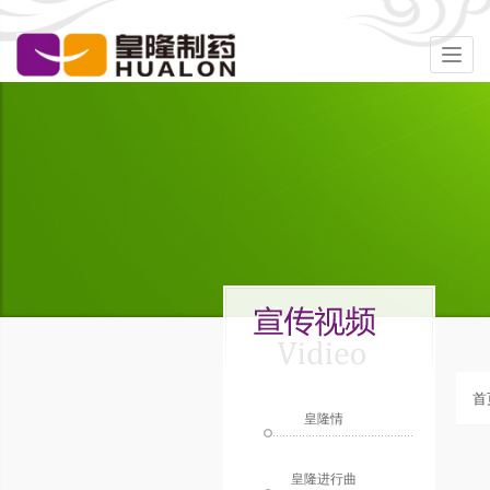
Togg
navig
首
皇隆情
皇隆进行曲