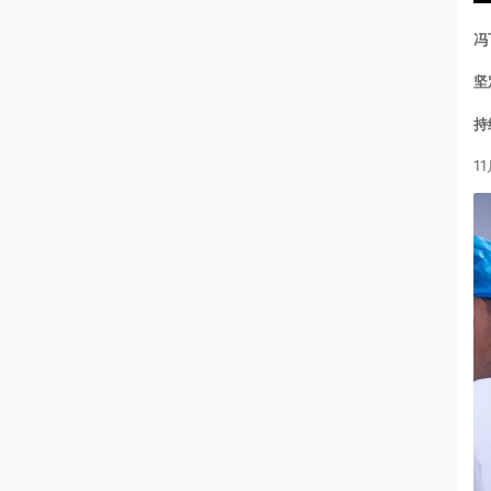
冯
坚
持
1