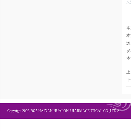
来
本
本
浏
发
本
上
下
Copyright 2002-2025 HAINAN HUALON PHARMACEUTICAL CO.,LTD All
Right Recesved
联系我们
企业邮箱
OA办公
皇隆商学院