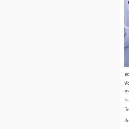
在
讲
代
革
信
省